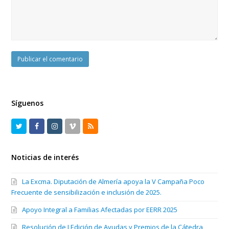
Síguenos
T
F
I
V
R
w
a
n
i
S
Noticias de interés
i
c
s
m
S
t
e
t
e
La Excma. Diputación de Almería apoya la V Campaña Poco
t
b
a
o
Frecuente de sensibilización e inclusión de 2025.
e
o
g
Apoyo Integral a Familias Afectadas por EERR 2025
r
o
r
Resolución de I Edición de Ayudas y Premios de la Cátedra