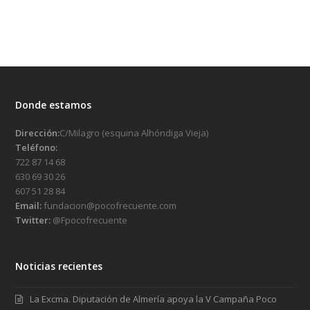
Donde estamos
Dirección:
C/Milagro (esquina Alhóndiga Vieja)
Teléfono:
722 87 14 68
630 69 30 26
607 51 28 84
Email:
fundacion@pocofrecuente.com
Twitter:
@Fpocofrecuente
Noticias recientes
La Excma. Diputación de Almería apoya la V Campaña Poco