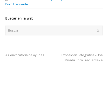
k
a
Poco Frecuente
m
Buscar en la web
Buscar
Enviar
previous
Convocatoria de Ayudas
Exposición Fotográfica «Una
next
post:
post:
Mirada Poco Frecuente»