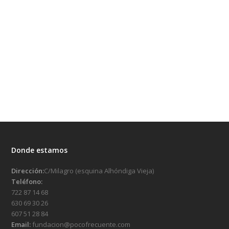
Donde estamos
Dirección:
C/Milagro (esquina Alhóndiga Vieja)
Teléfono:
722 87 14 68
630 69 30 26
607 51 28 84
Email:
fundacion@pocofrecuente.com