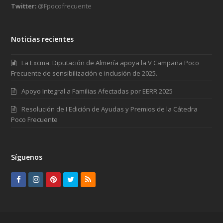
Twitter:
@Fpocofrecuente
Noticias recientes
La Excma. Diputación de Almería apoya la V Campaña Poco
Frecuente de sensibilización e inclusión de 2025.
Apoyo Integral a Familias Afectadas por EERR 2025
Resolución de I Edición de Ayudas y Premios de la Cátedra
Poco Frecuente
Síguenos
F
I
P
T
R
a
n
i
w
S
c
s
n
i
S