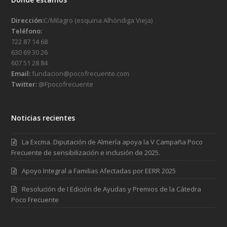
Dirección:
C/Milagro (esquina Alhóndiga Vieja)
Teléfono:
722 87 14 68
630 69 30 26
607 51 28 84
Email:
fundacion@pocofrecuente.com
Twitter:
@Fpocofrecuente
Noticias recientes
La Excma. Diputación de Almería apoya la V Campaña Poco
Frecuente de sensibilización e inclusión de 2025.
Apoyo Integral a Familias Afectadas por EERR 2025
Resolución de I Edición de Ayudas y Premios de la Cátedra
Poco Frecuente