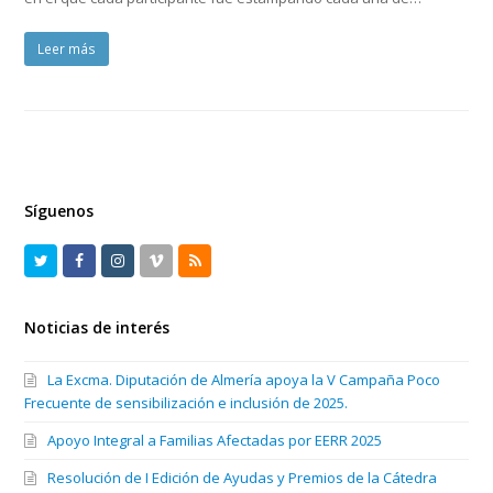
Leer más
Síguenos
T
F
I
V
R
w
a
n
i
S
Noticias de interés
i
c
s
m
S
t
e
t
e
La Excma. Diputación de Almería apoya la V Campaña Poco
t
b
a
o
Frecuente de sensibilización e inclusión de 2025.
e
o
g
Apoyo Integral a Familias Afectadas por EERR 2025
r
o
r
Resolución de I Edición de Ayudas y Premios de la Cátedra
k
a