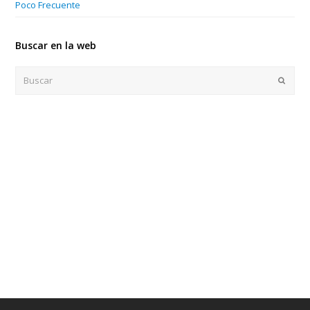
Poco Frecuente
m
Buscar en la web
Buscar
Enviar