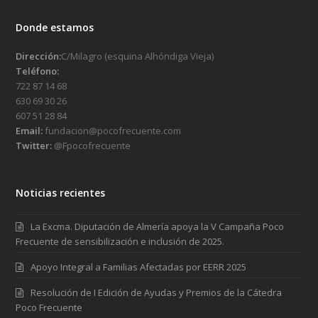
Donde estamos
Dirección:
C/Milagro (esquina Alhóndiga Vieja)
Teléfono:
722 87 14 68
630 69 30 26
607 51 28 84
Email:
fundacion@pocofrecuente.com
Twitter:
@Fpocofrecuente
Noticias recientes
La Excma. Diputación de Almería apoya la V Campaña Poco
Frecuente de sensibilización e inclusión de 2025.
Apoyo Integral a Familias Afectadas por EERR 2025
Resolución de I Edición de Ayudas y Premios de la Cátedra
Poco Frecuente