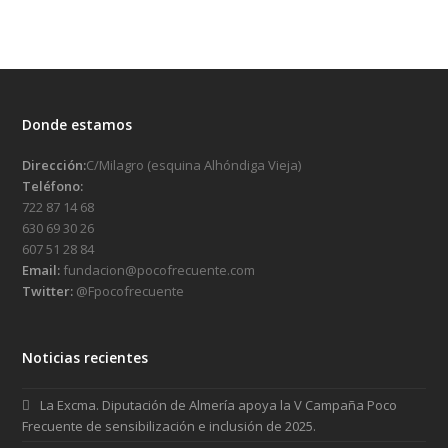
Donde estamos
Dirección:
C/Milagro (esquina Alhóndiga Vieja)
Teléfono:
722 87 14 68
630 69 30 26
607 51 28 84
Email:
fundacion@pocofrecuente.com
Twitter:
@Fpocofrecuente
Noticias recientes
La Excma. Diputación de Almería apoya la V Campaña Poco
Frecuente de sensibilización e inclusión de 2025.