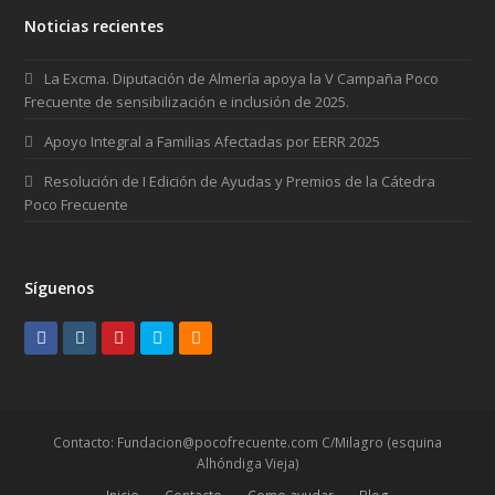
Noticias recientes
La Excma. Diputación de Almería apoya la V Campaña Poco
Frecuente de sensibilización e inclusión de 2025.
Apoyo Integral a Familias Afectadas por EERR 2025
Resolución de I Edición de Ayudas y Premios de la Cátedra
Poco Frecuente
Síguenos
F
I
P
T
R
a
n
i
w
S
c
s
n
i
S
e
t
t
t
Contacto: Fundacion@pocofrecuente.com C/Milagro (esquina
Alhóndiga Vieja)
b
a
e
t