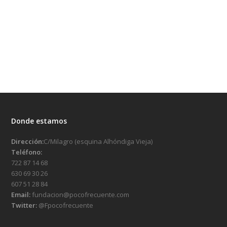
Donde estamos
Dirección:
C/Milagro (esquina Alhóndiga Vieja)
Teléfono:
722 87 14 68
630 69 30 26
607 51 28 84
Email:
fundacion@pocofrecuente.com
Twitter:
@Fpocofrecuente