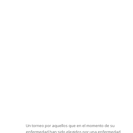
 SOLIDARIO «IRENE TORRES»
B NATACION ALMERIA
29-31 MAYO 2026
Un torneo por aquellos que en el momento de su
enfermedad han sido elegidos por una enfermedad