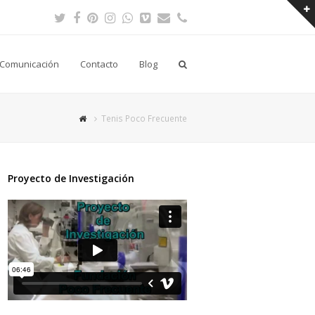
Twitter
Facebook
Pinterest
Instagram
Whatsapp
Vimeo
Correo
Teléfono
electrónico
Comunicación
Contacto
Blog
Tenis Poco Frecuente
Proyecto de Investigación