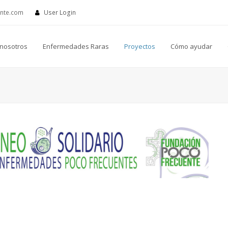
ente.com
User Login
nosotros
Enfermedades Raras
Proyectos
Cómo ayudar