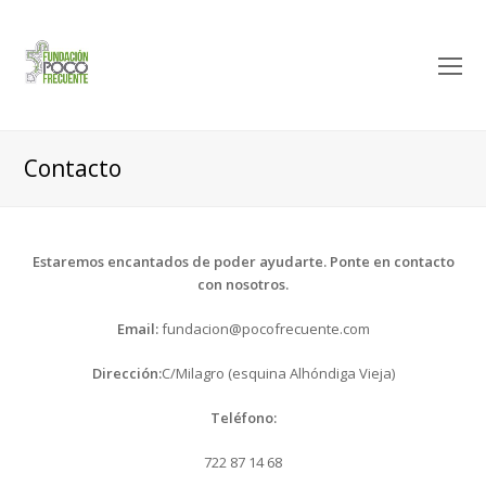
O
M
M
Contacto
Estaremos encantados de poder ayudarte. Ponte en contacto
con nosotros.
Email:
fundacion@pocofrecuente.com
Dirección:
C/Milagro (esquina Alhóndiga Vieja)
Teléfono:
722 87 14 68