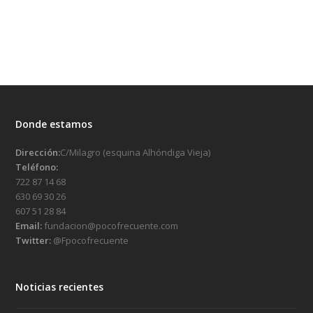
Donde estamos
Dirección:
C/Milagro (esquina Alhóndiga Vieja)
Teléfono:
722 87 14 68
630 69 30 26
607 51 28 84
Email:
fundacion@pocofrecuente.com
Twitter:
@Fpocofrecuente
Noticias recientes