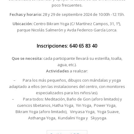
poco frecuentes.
Fechas y horario:
28 y 29 de septiembre 2024 de 10:00h -12:15h.
Ubicación:
Centro Bikram Yoga (C/ Martínez Campos, 31, 1º),
parque Nicolás Salmerón y Avda Federico García Lorca.
Inscripciones: 640 65 83 40
Que se necesita:
cada participante llevará su esterilla, toalla,
agua, etc.).
Actividades
a realizar:
– Para los más pequeños, dibujos con mándalas y
yoga
adaptado a ellos (en las instalaciones del centro, con monitores
especializados para los niños/as).
– Para todos: Meditación, Baño de Gon (aforo limitado) y
cuencos tibetanos, Hatha
Yoga,
Yin
Yoga,
Power
Yoga,
Bikram
Yoga (aforo limitado),
Vinyasa
Yoga,
Yoga
Suave,
Asthanga
Yoga,
Kundalini
Yoga y
Skyyoga.