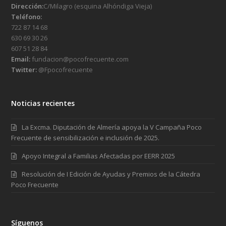
Dirección:
C/Milagro (esquina Alhóndiga Vieja)
Teléfono:
722 87 14 68
630 69 30 26
607 51 28 84
Email:
fundacion@pocofrecuente.com
Twitter:
@Fpocofrecuente
Noticias recientes
La Excma. Diputación de Almería apoya la V Campaña Poco
Frecuente de sensibilización e inclusión de 2025.
Apoyo Integral a Familias Afectadas por EERR 2025
Resolución de I Edición de Ayudas y Premios de la Cátedra
Poco Frecuente
Síguenos