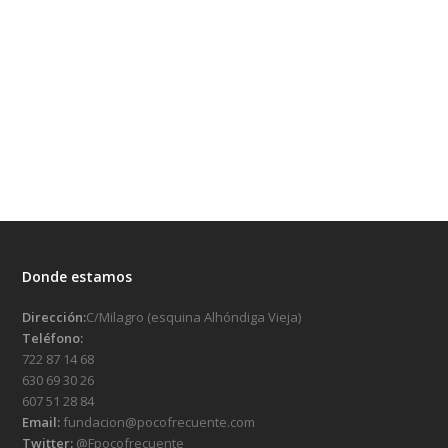
Donde estamos
Dirección:
C/Milagro (esquina Alhóndiga Vieja)
Teléfono:
722 87 14 68
630 69 30 26
607 51 28 84
Email:
fundacion@pocofrecuente.com
Twitter:
@Fpocofrecuente