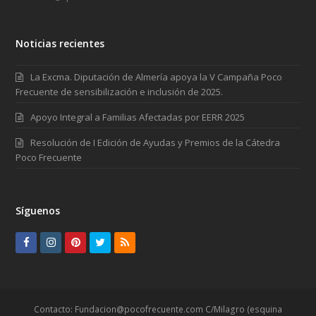
Noticias recientes
La Excma. Diputación de Almería apoya la V Campaña Poco
Frecuente de sensibilización e inclusión de 2025.
Apoyo Integral a Familias Afectadas por EERR 2025
Resolución de I Edición de Ayudas y Premios de la Cátedra
Poco Frecuente
Síguenos
F
I
P
T
R
a
n
i
w
S
c
s
n
i
S
e
t
t
t
Contacto: Fundacion@pocofrecuente.com C/Milagro (esquina